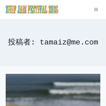
内
容
を
ス
キ
ッ
投稿者: tamaiz@me.com
プ