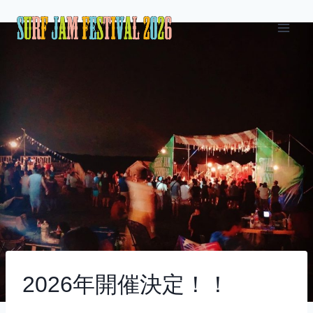
内
容
を
ス
キ
ッ
プ
2026年開催決定！！