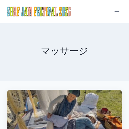
内
容
を
ス
キ
ッ
マッサージ
プ