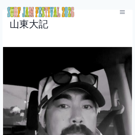
内
容
を
山東大記
ス
キ
ッ
プ