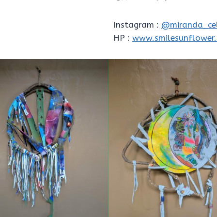
Instagram :
@miranda_ce
HP :
www.smilesunflower