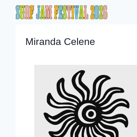
内
容
を
ス
キ
Miranda Celene
ッ
プ