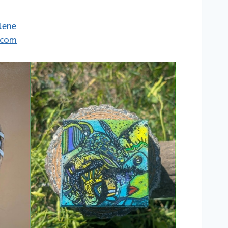
lene
.com