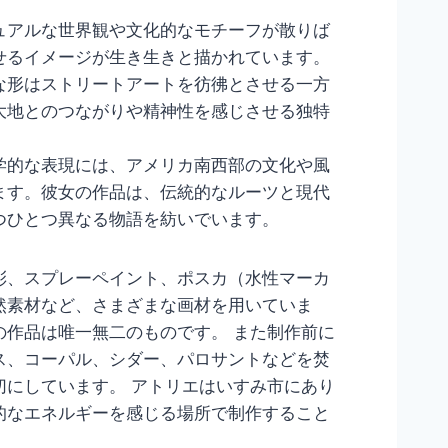
ュアルな世界観や文化的なモチーフが散りば
せるイメージが生き生きと描かれています。
な形はストリートアートを彷彿とさせる一方
大地とのつながりや精神性を感じさせる独特
学的な表現には、アメリカ南西部の文化や風
ます。彼女の作品は、伝統的なルーツと現代
つひとつ異なる物語を紡いでいます。
彩、スプレーペイント、ポスカ（水性マーカ
然素材など、さまざまな画材を用いていま
の作品は唯一無二のものです。 また制作前に
ス、コーパル、シダー、パロサントなどを焚
切にしています。 アトリエはいすみ市にあり
的なエネルギーを感じる場所で制作すること