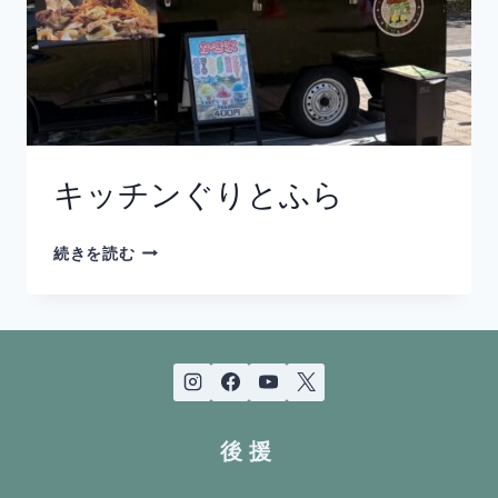
キッチンぐりとふら
キ
続きを読む
ッ
チ
ン
ぐ
り
と
ふ
ら
後援