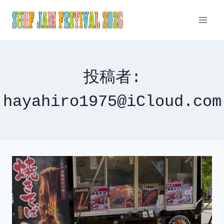
内
容
を
ス
キ
ッ
投稿者:
プ
hayahiro1975@iCloud.com