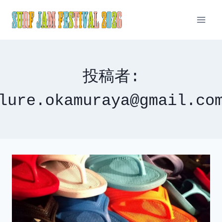
内
容
を
ス
キ
ッ
投稿者:
プ
lure.okamuraya@gmail.co