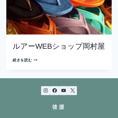
ルアーWEBショップ岡村屋
ル
続きを読む
ア
ー
WEB
シ
ョ
ッ
プ
岡
後援
村
屋