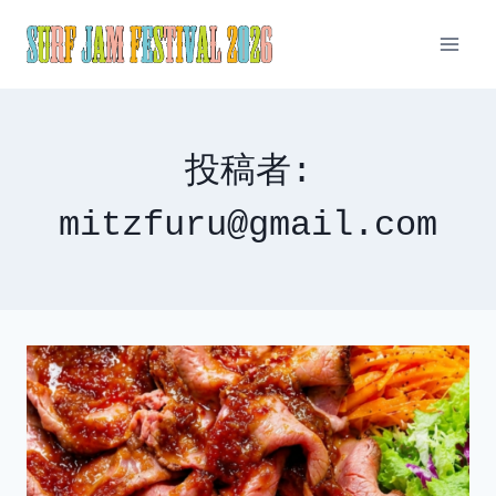
内
容
を
ス
キ
ッ
投稿者:
プ
mitzfuru@gmail.com