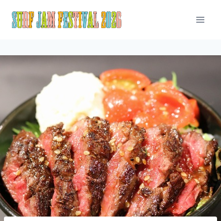
内
容
を
ス
キ
ッ
プ